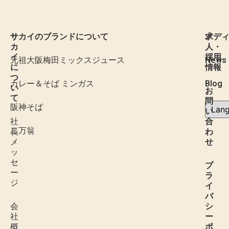
サ
サカイのブランドについて
求
メデ
カ
人・
イ
採用
元祖大阪梅田ミックスジュース
News
に
情報
つ
カレー＆そば ミンガス
Blog
い
お
て
問
阪神そば
い
社
合
二万翁
長
わ
メ
せ
ッ
セ
プ
ー
ラ
ジ
イ
バ
会
シ
社
ー
概
ポ