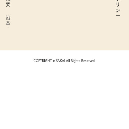
要
リ
シ
ー
沿
革
COPYRIGHT © SAKAI All Rights Reserved.