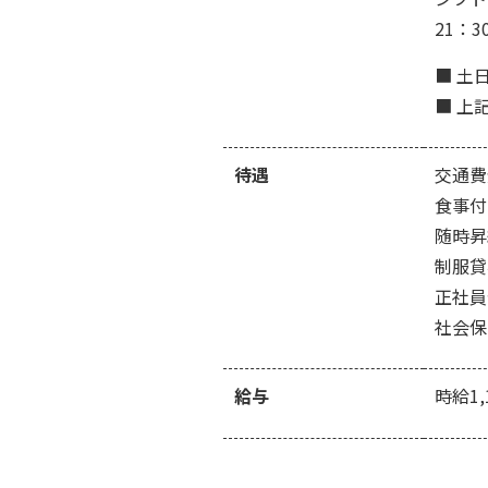
21：3
■ 土
■ 上
待遇
交通費
食事付
随時昇
制服貸
正社員
社会保
給与
時給1,