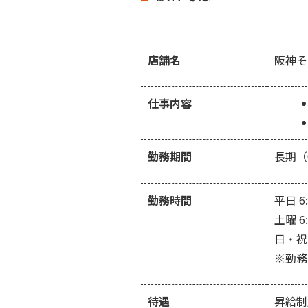
店舗名
阪神そ
仕事内容
勤務期間
長期（
勤務時間
平日 6:
土曜 6:
日・祝日 
※勤務
待遇
昇給制