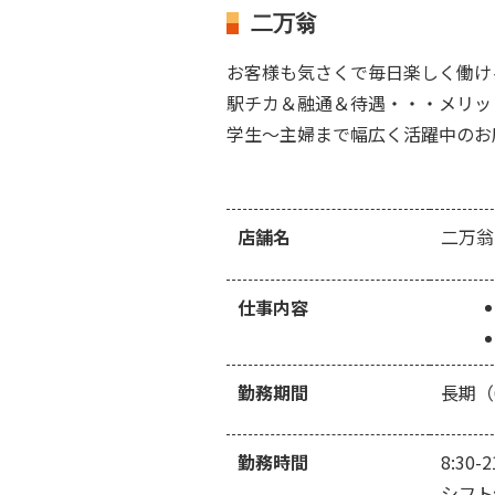
二万翁
お客様も気さくで毎日楽しく働け
駅チカ＆融通＆待遇・・・メリッ
学生～主婦まで幅広く活躍中のお
店舗名
二万翁
仕事内容
勤務期間
長期（
勤務時間
8:3
シフト例