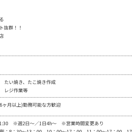
る
ト抜群！！
店
たい焼き、たこ焼き作成
レジ作業等
6ヶ月以上)勤務可能な方歓迎
0-21:30 ※週2日～／1日4h～ ※営業時間変更あり
：8：30～13：00、10：00～17：00、11：00～17：00、17