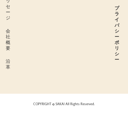
ッ
セ
プ
ー
ラ
ジ
イ
バ
会
シ
社
ー
概
ポ
要
リ
シ
ー
沿
革
COPYRIGHT © SAKAI All Rights Reserved.