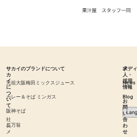
果汁屋 スタッフ一同
サ
サカイのブランドについて
求
メデ
カ
人・
イ
採用
元祖大阪梅田ミックスジュース
News
に
情報
つ
カレー＆そば ミンガス
Blog
い
お
て
問
阪神そば
い
社
合
二万翁
長
わ
メ
せ