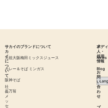
サ
サカイのブランドについて
求
メデ
カ
人・
イ
採用
元祖大阪梅田ミックスジュース
News
に
情報
つ
カレー＆そば ミンガス
Blog
い
お
て
問
阪神そば
い
社
合
二万翁
長
わ
メ
せ
ッ
セ
プ