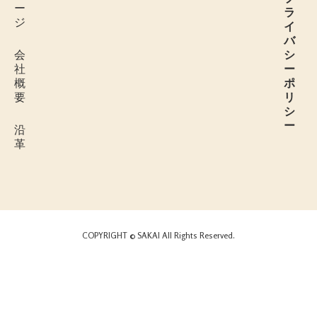
ー
ラ
ジ
イ
バ
会
シ
社
ー
概
ポ
要
リ
シ
ー
沿
革
COPYRIGHT © SAKAI All Rights Reserved.