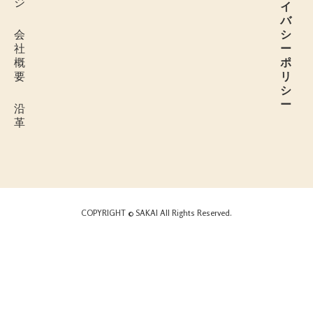
ジ
イ
バ
会
シ
社
ー
概
ポ
要
リ
シ
ー
沿
革
COPYRIGHT © SAKAI All Rights Reserved.