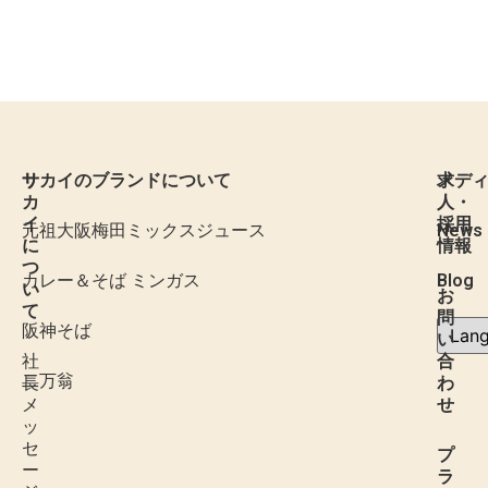
サ
サカイのブランドについて
求
メデ
カ
人・
イ
採用
元祖大阪梅田ミックスジュース
News
に
情報
つ
カレー＆そば ミンガス
Blog
い
お
て
問
阪神そば
い
社
合
二万翁
長
わ
メ
せ
ッ
セ
プ
ー
ラ