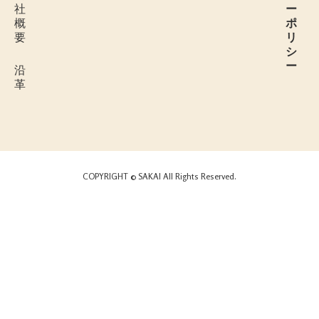
社
ー
概
ポ
要
リ
シ
ー
沿
革
COPYRIGHT © SAKAI All Rights Reserved.