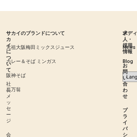
サ
サカイのブランドについて
求
メデ
カ
人・
イ
採用
元祖大阪梅田ミックスジュース
News
に
情報
つ
カレー＆そば ミンガス
Blog
い
お
て
問
阪神そば
い
社
合
二万翁
長
わ
メ
せ
ッ
セ
プ
ー
ラ
ジ
イ
バ
会
シ